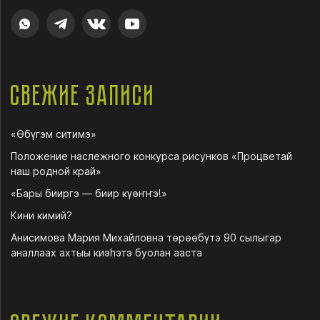
Свежие записи
«Өбүгэм ситимэ»
Положение наслежного конкурса рисунков «Процветай
наш родной край»
«Бары бииргэ — биир күөҥҥэ!»
Кини кимий?
Анисимова Мария Михайловна төрөөбүтэ 90 сылыгар
аналлаах ахтыы киэһэтэ буолан ааста