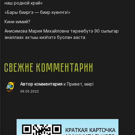
наш родной край»
«Бары бииргэ — биир күөҥҥэ!»
Кини кимий?
Анисимова Мария Михайловна төрөөбүтэ 90 сылыгар
аналлаах ахтыы киэһэтэ буолан ааста
Свежие комментарии
Автор комментария
к
Привет, мир!
06.05.2022