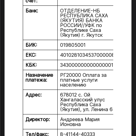
счет:
Банк:
ОТДЕЛЕНИЕ-НБ
РЕСПУБЛИКА САХА
(ЯКУТИЯ) БАНКА
РОССИИ//УФК по
Республике Саха
(Якутия) г. Якутск
БИК:
019805001
ЕКС:
40102810345370000085
КБК:
34300000000000000130
Назначение
РГ20000 Оплата за
платежа:
платные услуги
населению
Адрес:
678012 с. Ой
Хангаласский улус
Республика Саха
(Якутия), ул. Ленина 65
Директор:
Андреева Мария
Ионовна
Тел/факс:
8-41144-40333