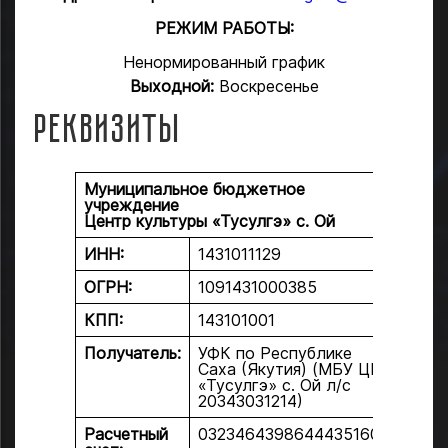
РЕЖИМ РАБОТЫ:
Ненормированный график
Выходной:
Воскресенье
Реквизиты
Муниципальное бюджетное
учреждение
Центр культуры «Тусулгэ» с. Ой
ИНН:
1431011129
ОГРН:
1091431000385
КПП:
143101001
Получатель:
УФК по Республике
Саха (Якутия) (МБУ ЦК
«Тусулгэ» с. Ой л/с
20343031214)
Расчетный
03234643986444351600