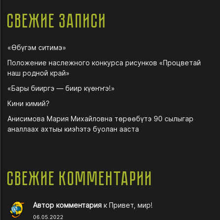
Свежие записи
«Өбүгэм ситимэ»
Положение наслежного конкурса рисунков «Процветай
наш родной край»
«Бары бииргэ — биир күөҥҥэ!»
Кини кимий?
Анисимова Мария Михайловна төрөөбүтэ 90 сылыгар
аналлаах ахтыы киэһэтэ буолан ааста
Свежие комментарии
Автор комментария
к
Привет, мир!
06.05.2022