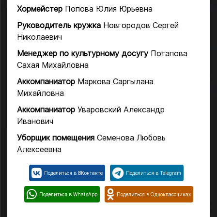
Хормейстер
Попова Юлия Юрьевна
Руководитель кружка
Новгородов Сергей
Николаевич
Менеджер по культурному досугу
Потапова
Сахая Михайловна
Аккомпаниатор
Маркова Саргылана
Михайловна
Аккомпаниатор
Уваровский Александр
Иванович
Уборщик помещения
Семенова Любовь
Алексеевна
Поделиться в ВКонтакте
Поделиться в Telegram
Поделиться в WhatsApp
Поделиться в Одноклассниках