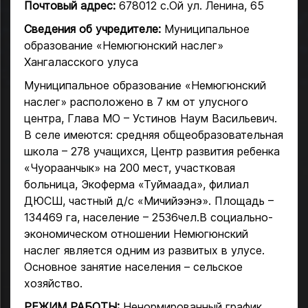
Почтовый адрес:
678012 с.Ой ул. Ленина, 65
Сведения об учредителе:
Муниципальное
образование «Немюгюнский наслег»
Хангаласского улуса
Муниципальное образование «Немюгюнский
наслег» расположено в 7 км от улусного
центра, Глава МО – Устинов Наум Васильевич.
В селе имеются: средняя общеобразовательная
школа – 278 учащихся, Центр развития ребенка
«Чуораанчык» на 200 мест, участковая
больница, Экоферма «Туймаада», филиал
ДЮСШ, частный д/с «Мичийээнэ». Площадь –
134469 га, население – 2536чел.В социально-
экономическом отношении Немюгюнский
наслег является одним из развитых в улусе.
Основное занятие населения – сельское
хозяйство.
РЕЖИМ РАБОТЫ:
Ненормированный график