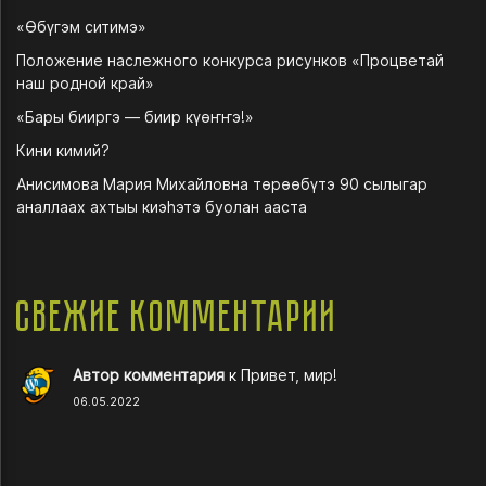
«Өбүгэм ситимэ»
Положение наслежного конкурса рисунков «Процветай
наш родной край»
«Бары бииргэ — биир күөҥҥэ!»
Кини кимий?
Анисимова Мария Михайловна төрөөбүтэ 90 сылыгар
аналлаах ахтыы киэһэтэ буолан ааста
Свежие комментарии
Автор комментария
к
Привет, мир!
06.05.2022