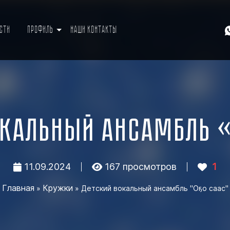
ости
Профиль
Наши контакты
окальный ансамбль 
11.09.2024
167 просмотров
1
Главная
Кружки
»
» Детский вокальный ансамбль "Оҕо саас"