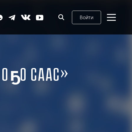
Войти
«Оҕо саас»