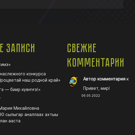
е записи
Свежие
комментарии
тимэ»
наслежного конкурса
Автор комментария
к
Процветай наш родной край»
Привет, мир!
гэ — биир күөҥҥэ!»
06.05.2022
?
Мария Михайловна
90 сылыгар аналлаах ахтыы
лан ааста