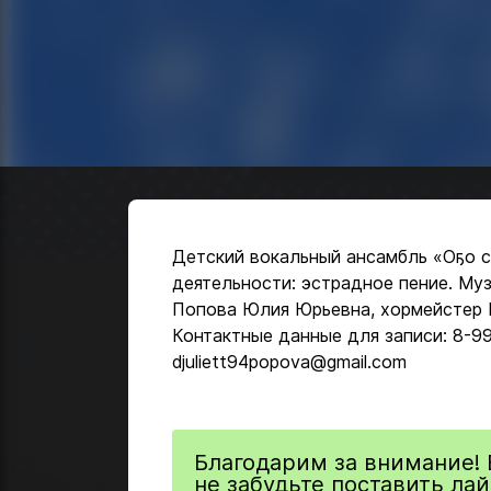
Детский вокальный ансамбль «Оҕо с
деятельности: эстрадное пение. Му
Попова Юлия Юрьевна, хормейстер Ц
Контактные данные для записи: 8-9
djuliett94popova@gmail.com
Благодарим за внимание! 
не забудьте поставить лай