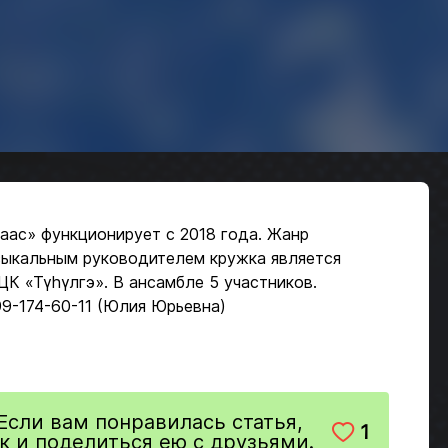
аас» функционирует с 2018 года. Жанр
зыкальным руководителем кружка является
К «Түһүлгэ». В ансамбле 5 участников.
99-174-60-11 (Юлия Юрьевна)
Если вам понравилась статья,
1
к и поделиться ею с друзьями.