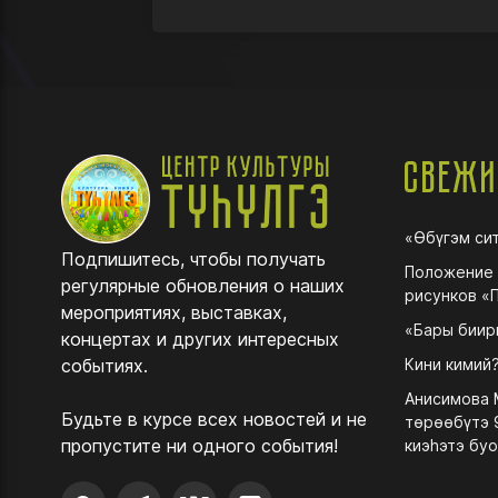
Свежи
«Өбүгэм си
Подпишитесь, чтобы получать
Положение 
регулярные обновления о наших
рисунков «
мероприятиях, выставках,
«Бары биир
концертах и других интересных
событиях.
Кини кимий
Анисимова 
Будьте в курсе всех новостей и не
төрөөбүтэ 
пропустите ни одного события!
киэһэтэ буо