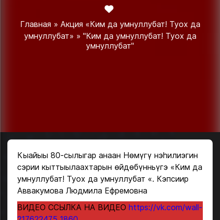
Главная
»
Акция «Ким да умнуллубат! Туох да
умнуллубат»
» "Ким да умнуллубат! Туох да
умнуллубат"
Кыайыы 80-сылыгар анаан Нөмүгү нэһилиэгин
сэрии кыттыылаахтарын өйдөбүнньүгэ «Ким да
умнуллубат! Туох да умнуллубат «. Кэпсиир
Аввакумова Людмила Ефремовна
ВИДЕО ССЫЛКА НА ВИДЕО
https://vk.com/wall-
217622475_1860