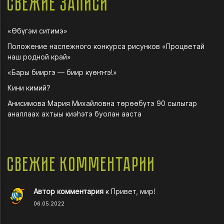
Свежие записи
«Өбүгэм ситимэ»
Положение наслежного конкурса рисунков «Процветай
наш родной край»
«Бары бииргэ — биир күөҥҥэ!»
Кини кимий?
Анисимова Мария Михайловна төрөөбүтэ 90 сылыгар
аналлаах ахтыы киэһэтэ буолан ааста
Свежие комментарии
Автор комментария
к
Привет, мир!
06.05.2022